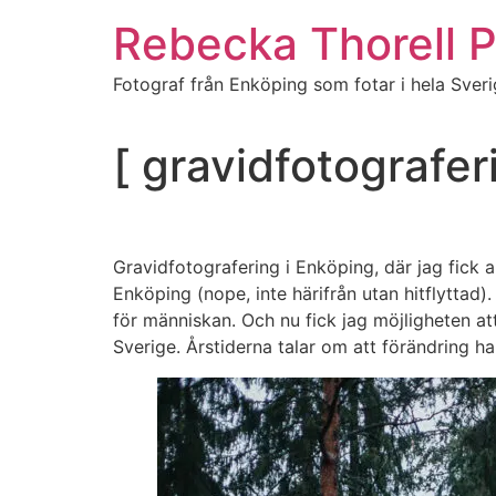
Hoppa
Rebecka Thorell 
till
innehåll
Fotograf från Enköping som fotar i hela Sver
[ gravidfotografer
Gravidfotografering i Enköping, där jag fick 
Enköping (nope, inte härifrån utan hitflyttad
för människan. Och nu fick jag möjligheten att 
Sverige. Årstiderna talar om att förändring 