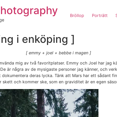
Photography
Bröllop
Porträtt
ige
ing i enköping ]
[ emmy + joel + bebbe i magen ]
använda mig av två favoritplatser. Emmy och Joel har jag kän
). De är några av de mysigaste personer jag känner, och ve
dokumentera deras lycka. Tänk att Mars har ett sådant fint lj
har skett och kommer ske, som en graviditet är en egen säso