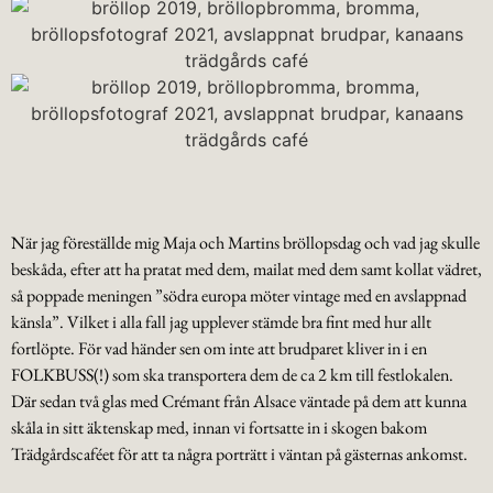
När jag föreställde mig Maja och Martins bröllopsdag och vad jag skulle
beskåda, efter att ha pratat med dem, mailat med dem samt kollat vädret,
så poppade meningen ”södra europa möter vintage med en avslappnad
känsla”. Vilket i alla fall jag upplever stämde bra fint med hur allt
fortlöpte. För vad händer sen om inte att brudparet kliver in i en
FOLKBUSS(!) som ska transportera dem de ca 2 km till festlokalen.
Där sedan två glas med Crémant från Alsace väntade på dem att kunna
skåla in sitt äktenskap med, innan vi fortsatte in i skogen bakom
Trädgårdscaféet för att ta några porträtt i väntan på gästernas ankomst.