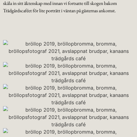
skåla in sitt äktenskap med innan vi fortsatte till skogen bakom
Trädgårdscaféet för lite porträtt i väntan på gästernas ankomst.