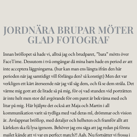
JORDNÄRA BRUPAR MÖTER
GLAD FOTOGRAF
Innan bröllopet så hade vi, alltså jag och brudparet, ”bara” mötts över
FaceTime. Dessutom i två omgångar då mina barn hade en period av att
inte acceptera läggningarna. (hur kan man ens längta ifrån den här
perioden när jag samtidigt vill förlänga den? så konstigt) Men det var
verkligen ett kärt återseende när jag väl såg dem, och få se dem stråla. Det
värme mig gott att de litade så på mig, för oj vad stunden vid porträtten
är inte helt men stor del avgörande för om paret är bekväma med och
litar på mig. Här hjälpte det också att Maja och Martin i all
kommunikation varit så tydliga med vad deras ml, drömmar och vision
är. Avslappnat bröllop, med detaljer och helheten och framför allt att
kärleken ska få lysa igenom. Behöver jag ens säga att jag redan på första
mailet kände att vi var en perfect match?! Aah. Nu fortsätter vi frossa i