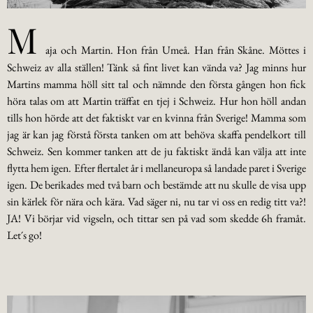
M
aja och Martin. Hon från Umeå. Han från Skåne. Möttes i
Schweiz av alla ställen! Tänk så fint livet kan vända va? Jag minns hur
Martins mamma höll sitt tal och nämnde den första gången hon fick
höra talas om att Martin träffat en tjej i Schweiz. Hur hon höll andan
tills hon hörde att det faktiskt var en kvinna från Sverige! Mamma som
jag är kan jag förstå första tanken om att behöva skaffa pendelkort till
Schweiz. Sen kommer tanken att de ju faktiskt ändå kan välja att inte
flytta hem igen. Efter flertalet år i mellaneuropa så landade paret i Sverige
igen. De berikades med två barn och bestämde att nu skulle de visa upp
sin kärlek för nära och kära. Vad säger ni, nu tar vi oss en redig titt va?!
JA! Vi börjar vid vigseln, och tittar sen på vad som skedde 6h framåt.
Let´s go!