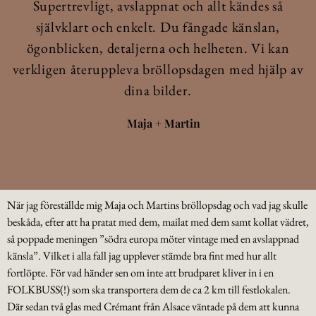
Supertrevligt, avslappnat och allt kändes så
självklart och enkelt. Du fångade känslan,
ögonblicken, detaljerna och helheten. Vi kan
verkligen återuppleva bröllopsdagen med hjälp av
dina bilder.
Maja + Martin
När jag föreställde mig Maja och Martins bröllopsdag och vad jag skulle
beskåda, efter att ha pratat med dem, mailat med dem samt kollat vädret,
så poppade meningen ”södra europa möter vintage med en avslappnad
känsla”. Vilket i alla fall jag upplever stämde bra fint med hur allt
fortlöpte. För vad händer sen om inte att brudparet kliver in i en
FOLKBUSS(!) som ska transportera dem de ca 2 km till festlokalen.
Där sedan två glas med Crémant från Alsace väntade på dem att kunna