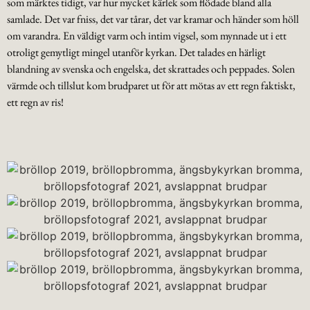
som märktes tidigt, var hur mycket kärlek som flödade bland alla
samlade. Det var fniss, det var tårar, det var kramar och händer som höll
om varandra. En väldigt varm och intim vigsel, som mynnade ut i ett
otroligt gemytligt mingel utanför kyrkan. Det talades en härligt
blandning av svenska och engelska, det skrattades och peppades. Solen
värmde och tillslut kom brudparet ut för att mötas av ett regn faktiskt,
ett regn av ris!