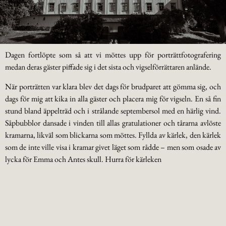
Dagen fortlöpte som så att vi möttes upp för porträttfotografering
medan deras gäster piffade sig i det sista och vigselförrättaren anlände.
När porträtten var klara blev det dags för brudparet att gömma sig, och
dags för mig att kika in alla gäster och placera mig för vigseln. En så fin
stund bland äppelträd och i strålande septembersol med en härlig vind.
Såpbubblor dansade i vinden till allas gratulationer och tårarna avlöste
kramarna, likväl som blickarna som möttes. Fyllda av kärlek, den kärlek
som de inte ville visa i kramar givet läget som rådde – men som osade av
lycka för Emma och Antes skull. Hurra för kärleken