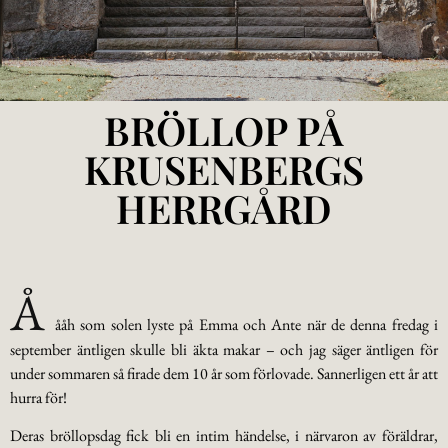
BRÖLLOP PÅ
KRUSENBERGS
HERRGÅRD
Å
ååh som solen lyste på Emma och Ante när de denna fredag i
september äntligen skulle bli äkta makar – och jag säger äntligen för
under sommaren så firade dem 10 år som förlovade. Sannerligen ett år att
hurra för!
Deras bröllopsdag fick bli en intim händelse, i närvaron av föräldrar,