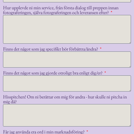
Hur upplevde ni min service, från första dialog till preppen innan
fotograferingen, själva fotograferingen och leveransen efter?
Finns det något som jag specifikt bör förbättra/ändra?
Finns det något som jag gjorde otroligt bra enligt dig/er?
Hisspitchen! Om ni berättar om mig för andra - hur skulle ni pitcha in
mig då?
Får jag använda era ord i min marknadsföring?