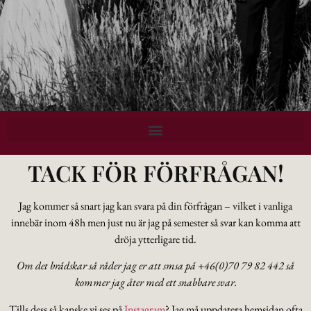
TACK FÖR FÖRFRÅGAN!
Jag kommer så snart jag kan svara på din förfrågan – vilket i vanliga
innebär inom 48h men just nu är jag på semester så svar kan komma att
dröja ytterligare tid.
Om det brådskar så råder jag er att smsa på +46(0)70 79 82 442 så
kommer jag åter med ett snabbare svar.
Tills dess så kanske vi ses på
Instagram
? Jag må uppdatera hemsidan ofta