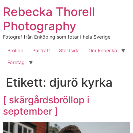
Hoppa
Rebecka Thorell
till
innehåll
Photography
Fotograf från Enköping som fotar i hela Sverige
Bröllop
Porträtt
Startsida
Om Rebecka
Företag
Etikett:
djurö kyrka
[ skärgårdsbröllop i
september ]