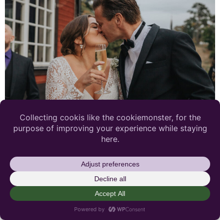
Tänk dig en varm, solig och glädjefylld septemberdag
och ni har Evelina och Anders bröllopsdag framför er.
Djurö levererade och brudparet likaså, för SOM de
gjorde bröllopet på sitt eget sätt.