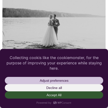
Kanaans trädgårdscafé var ett självklart val för Maja
och Martin när de gifte sig i augusti 2019. Rebecka
Thorell Photo hängde med i sex timmar och fångade
bland annat porträttbilder i vattnet under solnedgången.