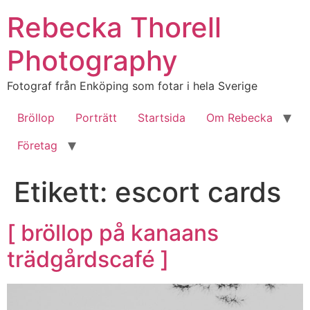
Hoppa
Rebecka Thorell
till
innehåll
Photography
Fotograf från Enköping som fotar i hela Sverige
Bröllop
Porträtt
Startsida
Om Rebecka
Företag
Etikett:
escort cards
[ bröllop på kanaans
trädgårdscafé ]