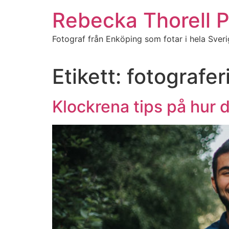
Hoppa
Rebecka Thorell 
till
innehåll
Fotograf från Enköping som fotar i hela Sver
Etikett:
fotografer
Klockrena tips på hur du