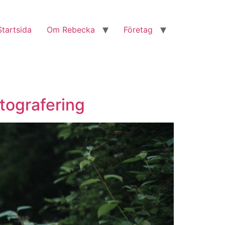
Startsida
Om Rebecka
Företag
otografering