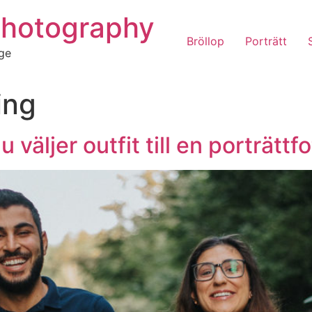
Photography
Bröllop
Porträtt
ige
ing
 väljer outfit till en porträttf