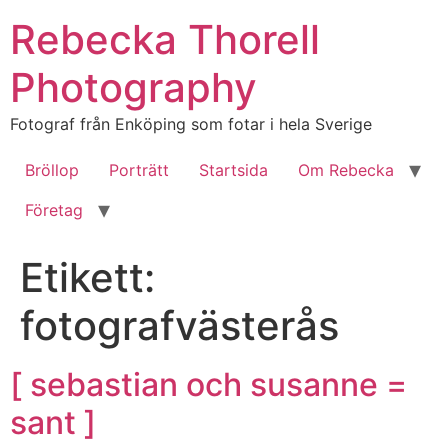
Hoppa
Rebecka Thorell
till
innehåll
Photography
Fotograf från Enköping som fotar i hela Sverige
Bröllop
Porträtt
Startsida
Om Rebecka
Företag
Etikett:
fotografvästerås
[ sebastian och susanne =
sant ]