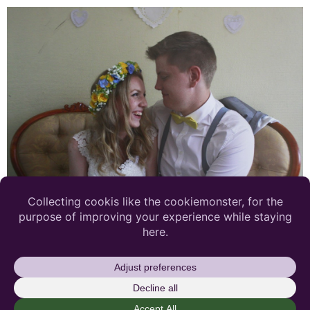
Susanne + Sebastian = Sant Mina fantastiska vänner
gifte sig den 25 juli 2015, and it was amazing! Jag stod
som värd och tärna, men kunde inte hålla mig från att
även fotografera under dagen. Sebastian och Susanne
har en lång historia tillsammans, där de första vändan
blev tillsammans i bara några månader. Men andra […]