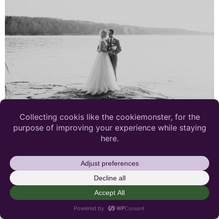
Kanaans trädgårdscafé var ett självklart val för Maja
och Martin när de gifte sig i augusti 2019. Rebecka
Thorell Photo hängde med i sex timmar och fångade
bland annat porträttbilder i vattnet under solnedgången.