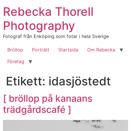
Hoppa
Rebecka Thorell
till
innehåll
Photography
Fotograf från Enköping som fotar i hela Sverige
Bröllop
Porträtt
Startsida
Om Rebecka
Företag
Etikett:
idasjöstedt
[ bröllop på kanaans
trädgårdscafé ]