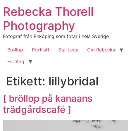
Hoppa
Rebecka Thorell
till
innehåll
Photography
Fotograf från Enköping som fotar i hela Sverige
Bröllop
Porträtt
Startsida
Om Rebecka
Företag
Etikett:
lillybridal
[ bröllop på kanaans
trädgårdscafé ]