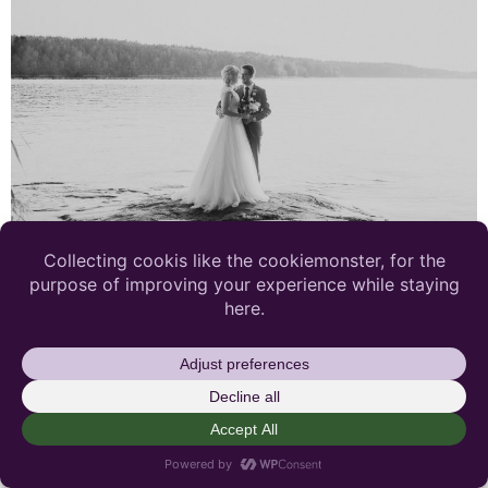
Kanaans trädgårdscafé var ett självklart val för Maja
och Martin när de gifte sig i augusti 2019. Rebecka
Thorell Photo hängde med i sex timmar och fångade
bland annat porträttbilder i vattnet under solnedgången.